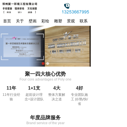
首页
关于
壁画
彩绘
雕塑
景观
联系
聚一四大核心优势
Four core advantages of Poly one
11年
1+1支
4大
4好
11年行业经
超前设计理
整体方案解
专业团队施
验
念+设计团队
决之道
工 好/熟/快/
省
年度品牌服务
Brand service of the year