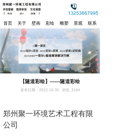
首页
关于
壁画
彩绘
雕塑
景观
联系
【隧道彩绘】——隧道彩绘
发布日期：2022-10-30 浏览: 3184
郑州聚一环境艺术工程有限
公司