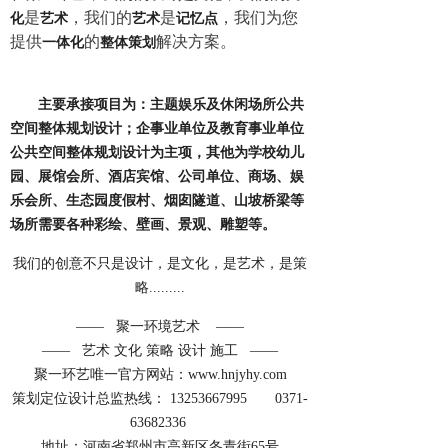
是
，我们的
是
，我们为您
化
艺术
艺术
记忆点
提供
的
解决方案。
一体化
整体
策划
主要承接项目为：主题娱乐及休闲场所公共
空间整体规划设计；企事业单位及教育事业单位
公共空间整体规划设计为主项，其他为学校幼儿
园、展馆会所、酒店宾馆、公司单位、商场、娱
乐会所、生态园度假村、烟囱隧道、山坡桥梁等
场所需要各种彩绘、壁画、景观、雕塑等。
我们的创意不只是设计，是文化，是艺术，是策
略.........
—— 聚一环境艺术 ——
—— 艺术 文化 策略 设计 施工 ——
聚一环艺唯一官方网站：www.hnjyhy.com
策划定位设计总监热线： 13253667995 0371-
63682336
地址：河南省郑州市高新区冬青街65号