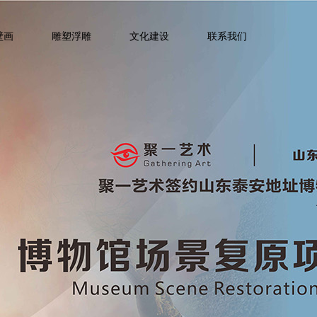
壁画
雕塑浮雕
文化建设
联系我们