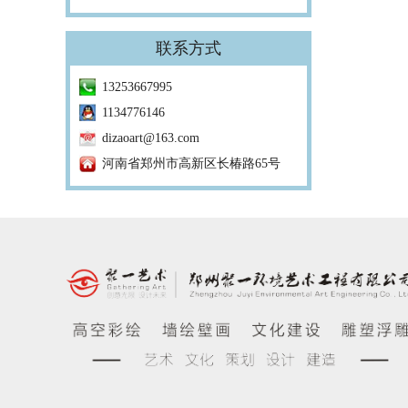
联系方式
13253667995
1134776146
dizaoart@163.com
河南省郑州市高新区长椿路65号