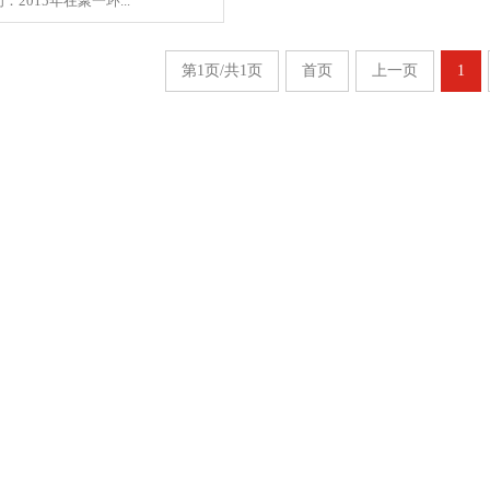
2015年在聚一环...
第1页/共1页
首页
上一页
1