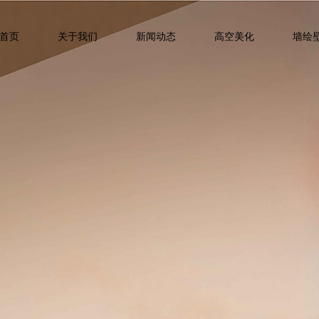
首页
关于我们
新闻动态
高空美化
墙绘