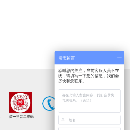
请您留言
感谢您的关注，当前客服人员不在
线，请填写一下您的信息，我们会
尽快和您联系。
聚一抖音二维码
号