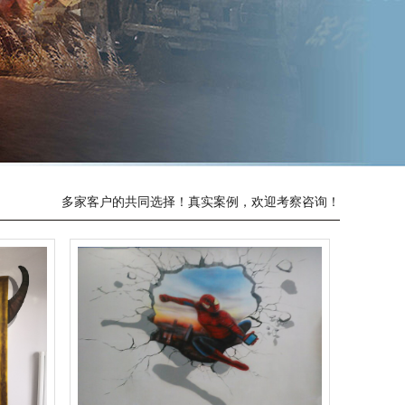
多家客户的共同选择！真实案例，欢迎考察咨询！