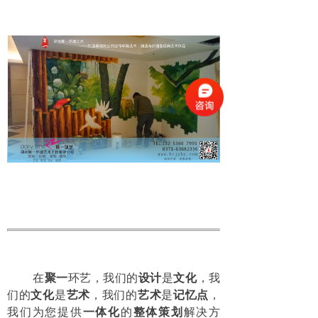
在
聚一
环艺，我们的
设计
是
文化
，我
们的
文化
是
艺术
，我们的
艺术
是
记忆点
，
我们为您提供
一体化
的
整体
策划
解决方