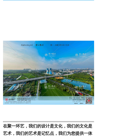
在
聚一
环艺，我们的
设计
是
文化
，我们的
文化
是
艺术
，我们的
艺术
是
记忆点
，我们为您提供
一体