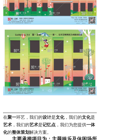
在
聚一
环艺，我们的
设计
是
文化
，我们的
文化
是
艺术
，我们的
艺术
是
记忆点
，我们为您提供
一体
化
的
整体
策划
解决方案。
主要承接项目为：主题娱乐及休闲场所