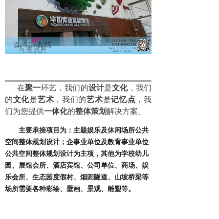
在
聚一
环艺，我们的
设计
是
文化
，我们
的
文化
是
艺术
，我们的
艺术
是
记忆点
，我
们为您提供
一体化
的
整体
策划
解决方案。
主要承接项目为：主题娱乐及休闲场所公共
空间整体规划设计；企事业单位及教育事业单位
公共空间整体规划设计为主项，其他为学校幼儿
园、展馆会所、酒店宾馆、公司单位、商场、娱
乐会所、生态园度假村、烟囱隧道、山坡桥梁等
场所需要各种彩绘、壁画、景观、雕塑等。