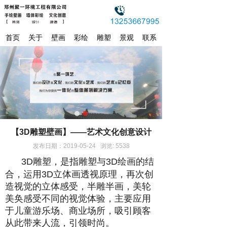
首页
关于
壁画
彩绘
雕塑
景观
联系
【3D雕塑壁画】——艺术文化创意设计
发布日期：2019-05-24 浏览: 5538
3D雕塑，是指雕塑与3D绘画的
结
合，运用3D立体画透视原理，再次创
造视觉的立体感受，半雕半画，美轮
美奂感受不同的视觉体验，主要应用
于儿童游乐场、商业场所，吸引顾客
从此带来人流，引领时尚。