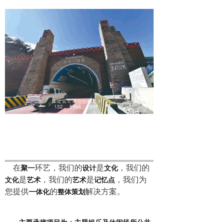
在
环艺，我们的
是
，我们的
聚一
设计
文化
是
，我们的
是
，我们为
文化
艺术
艺术
记忆点
您提供
的
解决方案。
一体化
整体
策划